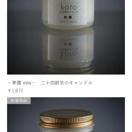
−寒露 mini− 二十四節気のキャンドル
価格
￥1,870
新着商品