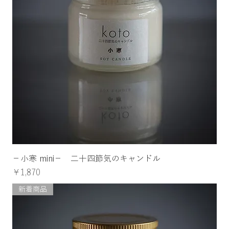
−小寒 mini− 二十四節気のキャンドル
価格
￥1,870
新着商品