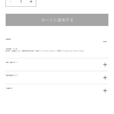
カートに追加する
商品情報
【内容量・サイズ】
日本製 / 内容量 130g / 燃焼時間 約40時間 / 本体サイズ H 73mm, D 85mm / 外箱サイズ H 88mm, W 75mm, D 75mm
返品・返金ポリシー
商品の配送について
ご使用方法