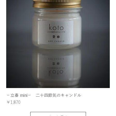
−立春 mini− 二十四節気のキャンドル
価格
￥1,870