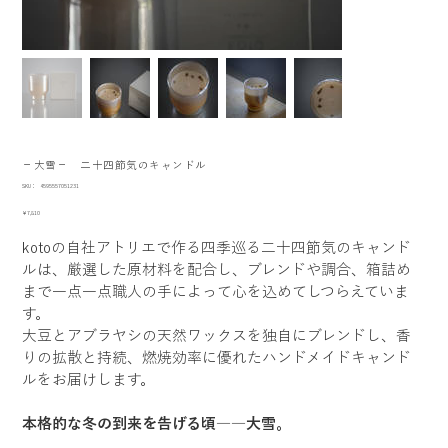
−大雪− 二十四節気のキャンドル
SKU：
SKU：
4595557051231
4595557051231
価
￥7,810
格
kotoの自社アトリエで作る四季巡る二十四節気のキャンド
ルは、厳選した原材料を配合し、ブレンドや調合、箱詰め
まで一点一点職人の手によって心を込めてしつらえていま
す。
大豆とアブラヤシの天然ワックスを独自にブレンドし、香
りの拡散と持続、燃焼効率に優れたハンドメイドキャンド
ルをお届けします。
本格的な冬の到来を告げる頃――大雪。