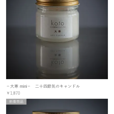
−大寒 mini− 二十四節気のキャンドル
価格
￥1,870
新着商品