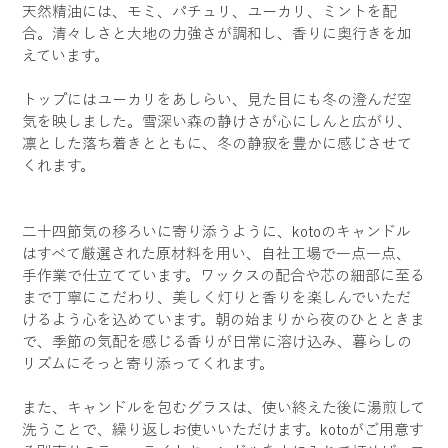
天然精油には、モミ、パチュリ、ユーカリ、ミントを配
合。清々しさと大地の力強さが調和し、香りに奥行きを加
えています。
トップにはユーカリをあしらい、見た目にも冬の澄んだ空
気を映しました。雪深い森の静けさが心にしんと広がり、
凛とした落ち着きとともに、冬の静寂を豊かに感じさせて
くれます。
二十四節気の移ろいに寄り添うように、kotoのキャンドル
はすべて厳選された原材料を用い、自社工場で一点一点、
手作業で仕立てています。ワックスの配合や芯の細部に至る
まで丁寧にこだわり、美しく灯りと香りを楽しんでいただ
けるよう心を込めています。朝の始まりから夜のひとときま
で、季節の気配を感じる香りが日常に溶け込み、暮らしの
リズムにそっと寄り添ってくれます。
また、キャンドルを包むグラスは、使い終えた後に湯煎して
洗うことで、繰り返しお使いいただけます。kotoがご用意す