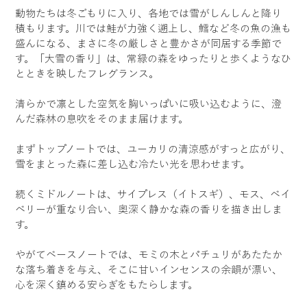
動物たちは冬ごもりに入り、各地では雪がしんしんと降り
積もります。川では鮭が力強く遡上し、鱈など冬の魚の漁も
盛んになる、まさに冬の厳しさと豊かさが同居する季節で
す。「大雪の香り」は、常緑の森をゆったりと歩くようなひ
とときを映したフレグランス。
清らかで凛とした空気を胸いっぱいに吸い込むように、澄
んだ森林の息吹をそのまま届けます。
まずトップノートでは、ユーカリの清涼感がすっと広がり、
雪をまとった森に差し込む冷たい光を思わせます。
続くミドルノートは、サイプレス（イトスギ）、モス、ベイ
ベリーが重なり合い、奥深く静かな森の香りを描き出しま
す。
やがてベースノートでは、モミの木とパチュリがあたたか
な落ち着きを与え、そこに甘いインセンスの余韻が漂い、
心を深く鎮める安らぎをもたらします。