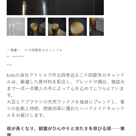
−寒露− 二十四節気のキャンドル
SKU：
SKU：
4595557051194
4595557051194
価
￥7,810
格
kotoの自社アトリエで作る四季巡る二十四節気のキャンド
ルは、厳選した原材料を配合し、ブレンドや調合、箱詰め
まで一点一点職人の手によって心を込めてしつらえていま
す。
大豆とアブラヤシの天然ワックスを独自にブレンドし、香
りの拡散と持続、燃焼効率に優れたハンドメイドキャンド
ルをお届けします。
夜が長くなり、朝露がひんやりと冷たさを帯びる頃――寒
露。