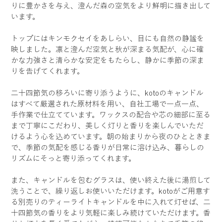
りに豊かさを与え、澄んだ森の空気をより鮮明に描き出して
います。
トップにはキンモクセイをあしらい、目にも自然の静謐を
映しました。凛と澄んだ空気と秋が深まる気配が、心に確
かな力強さと清らかな安定をもたらし、静かに季節の深ま
りを告げてくれます。
二十四節気の移ろいに寄り添うように、kotoのキャンドル
はすべて厳選された原材料を用い、自社工場で一点一点、
手作業で仕立てています。ワックスの配合や芯の細部に至る
まで丁寧にこだわり、美しく灯りと香りを楽しんでいただ
けるよう心を込めています。朝の始まりから夜のひとときま
で、季節の気配を感じる香りが日常に溶け込み、暮らしの
リズムにそっと寄り添ってくれます。
また、キャンドルを包むグラスは、使い終えた後に湯煎して
洗うことで、繰り返しお使いいただけます。kotoがご用意す
る別売りのティーライトキャンドルを中に入れて灯せば、二
十四節気の香りをより気軽に楽しみ続けていただけます。香