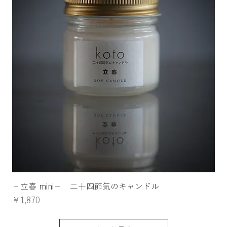
−立春 mini− 二十四節気のキャンドル
価格
￥1,870