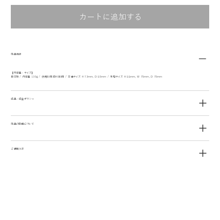
カートに追加する
商品情報
【内容量・サイズ】
日本製 / 内容量 130g / 燃焼時間 約40時間 / 本体サイズ H 73mm, D 85mm / 外箱サイズ H 88mm, W 75mm, D 75mm
返品・返金ポリシー
商品の配送について
ご使用方法