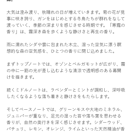
大気は澄み渡り、秋晴れの日が増えていきます。菊の花が見
事に咲き誇り、ガンをはじめとする冬鳥たちが群れをなして
渡っていく、季節の深まりを感じさせる時期です。「寒露の
香り」は、霧深き森を歩くような静けさと再生の香り。
雨に濡れたシダや雲に包まれた木立、湿った空気に漂う瞑
想的な森の空気感を、ひとつの香りに閉じ込めました。
まずトップノートでは、オゾンとベルガモットが広がり、霧
の中に一筋の光が差し込むような清涼で透明感のある幕開
けを描きます。
続くミドルノートは、ラベンダーとミントが調和し、深呼吸
したくなるような落ち着きと静けさをもたらします。
そしてベースノートでは、グリーンモスや大地のミネラル、
ジュニパーが重なり、足元の湿った苔や落ち葉を思わせる
香りが、自然の奥行きを深く感じさせます。シダーウッド、
パチュリ、レモン、オレンジ、ライムといった天然精油が香