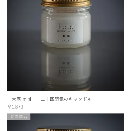
−大寒 mini− 二十四節気のキャンドル
価格
￥1,870
新着商品