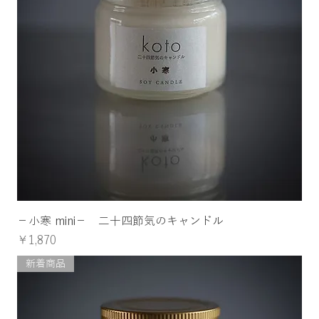
−小寒 mini− 二十四節気のキャンドル
価格
￥1,870
新着商品