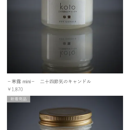
−寒露 mini− 二十四節気のキャンドル
価格
￥1,870
新着商品