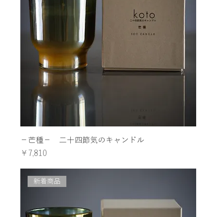
−芒種− 二十四節気のキャンドル
価格
￥7,810
新着商品