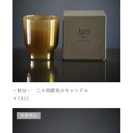
−秋分− 二十四節気のキャンドル
価格
￥7,810
新着商品