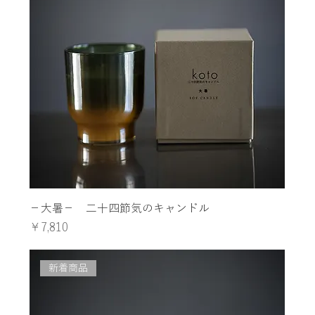
−大暑− 二十四節気のキャンドル
価格
￥7,810
新着商品