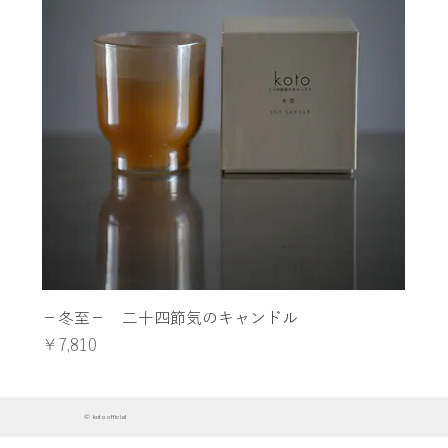
−冬至− 二十四節気のキャンドル
価格
￥7,810
© koto official