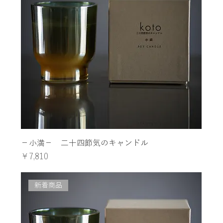
−小満− 二十四節気のキャンドル
価格
￥7,810
新着商品