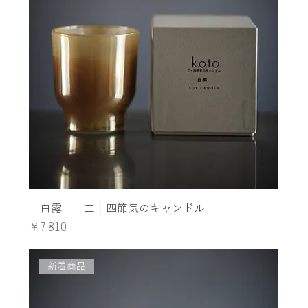
−白露− 二十四節気のキャンドル
価格
￥7,810
新着商品