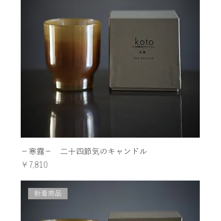
−寒露− 二十四節気のキャンドル
価格
￥7,810
新着商品