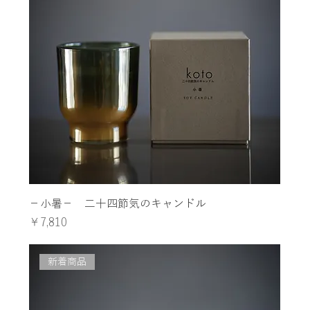
−小暑− 二十四節気のキャンドル
価格
￥7,810
新着商品