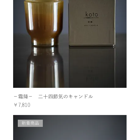
−霜降− 二十四節気のキャンドル
価格
￥7,810
新着商品