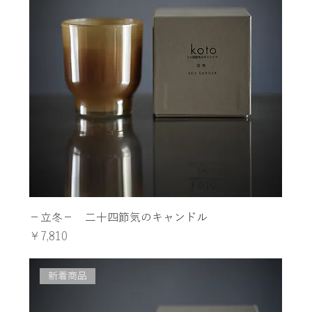
−立冬− 二十四節気のキャンドル
価格
￥7,810
新着商品