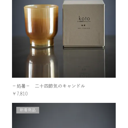
−処暑− 二十四節気のキャンドル
価格
￥7,810
新着商品