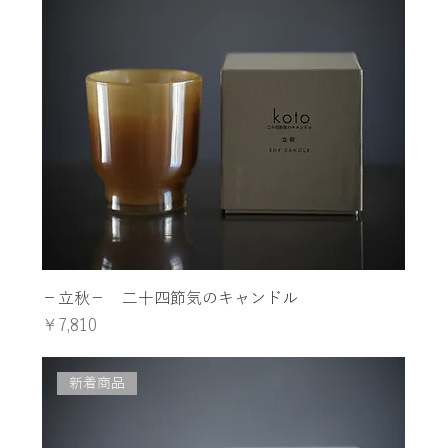
−立秋− 二十四節気のキャンドル
価格
￥7,810
新着商品