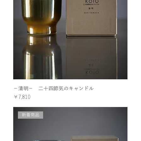
−清明− 二十四節気のキャンドル
価格
￥7,810
新着商品