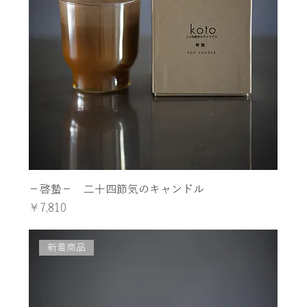
−啓蟄− 二十四節気のキャンドル
価格
￥7,810
新着商品