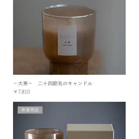
−大寒− 二十四節気のキャンドル
価格
￥7,810
新着商品