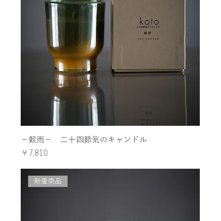
−穀雨− 二十四節気のキャンドル
価格
￥7,810
新着商品