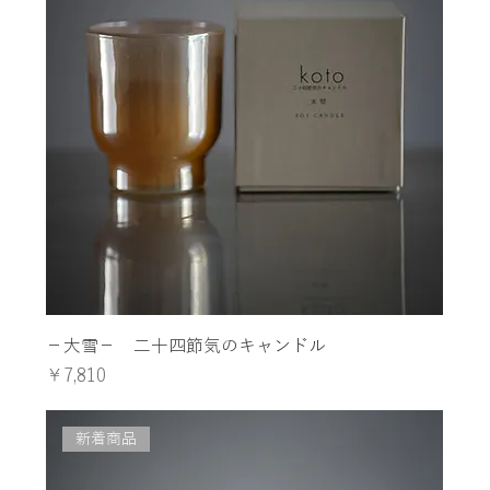
−大雪− 二十四節気のキャンドル
価格
￥7,810
新着商品